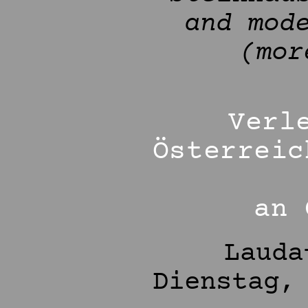
and mod
(mor
Verl
Österreic
an 
Lauda
Dienstag,