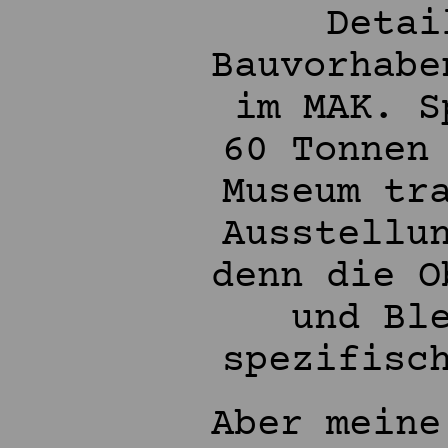
Detai
Bauvorhabe
im MAK. S
60 Tonnen
Museum tr
Ausstellu
denn die O
und Bl
spezifisc
Aber meine