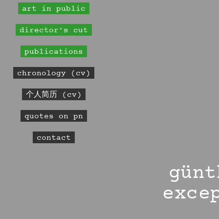
art in public
director’s cut
publications
chronology (cv)
个人简历 (cv)
quotes on pn
contact
günt
exce