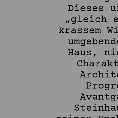
Dieses u
„gleich 
krassem W
umgebend
Haus, ni
Charak
Archit
Progr
Avantg
Steinha