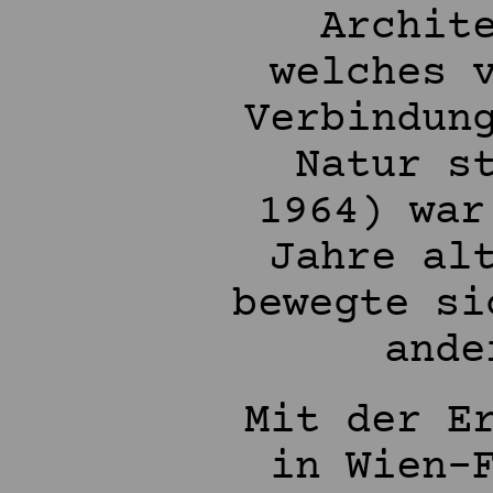
Archit
welches 
Verbindun
Natur s
1964) war
Jahre al
bewegte si
ande
Mit der E
in Wien-