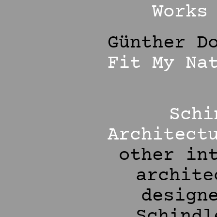
Works
Günther D
Fit My Na
Schi
Architect
other in
archite
design
Schindl