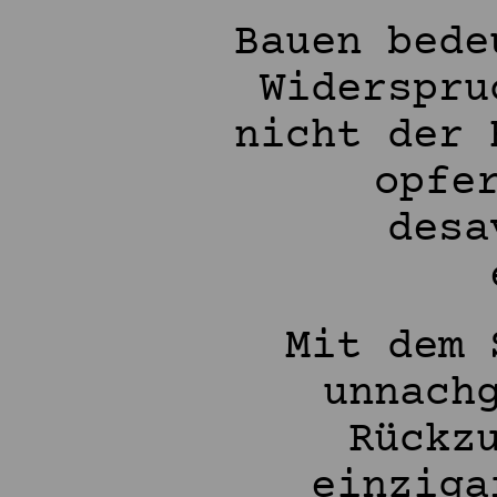
Bauen bede
Widerspru
nicht der 
opfe
desa
Mit dem 
unnach
Rückz
einziga