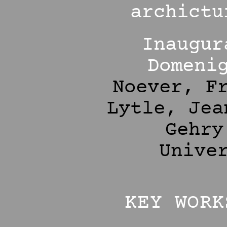
archictu
Inaugur
Domeni
Noever, F
Lytle, Jea
Gehry
Unive
KEY WORK