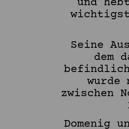
und heb
wichtigs
Seine Au
dem d
befindlic
wurde 
zwischen N
Domenig u