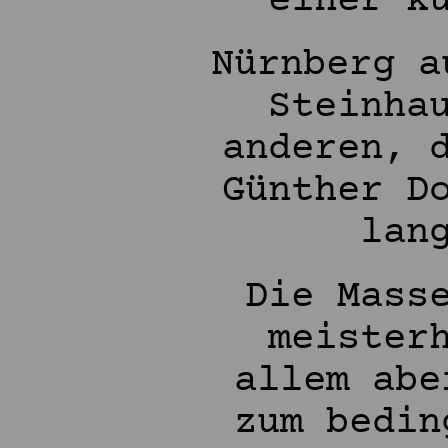
einer k
Nürnberg a
Steinha
anderen, 
Günther D
lan
Die Mass
meister
allem abe
zum bedin