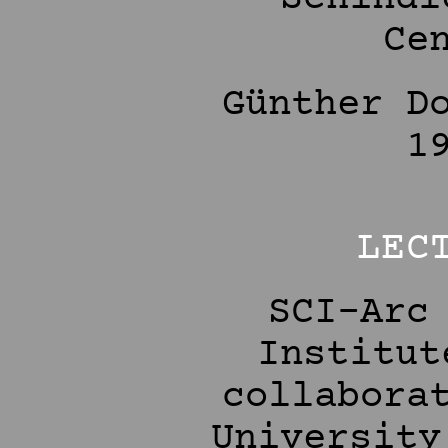
Ce
Günther D
1
LEC
SCI-Arc
Institut
collabora
University