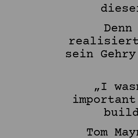
diese
Denn
realisier
sein Gehry
„I was
important
buil
Tom May