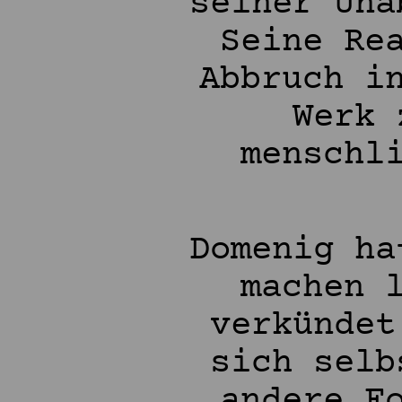
seiner Una
Seine Re
Abbruch i
Werk 
menschl
Domenig ha
machen 
verkündet
sich selb
andere F