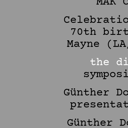
MAK 
Celebrati
70th bir
Mayne (LA
the d
symposi
Günther D
presenta
Günther 