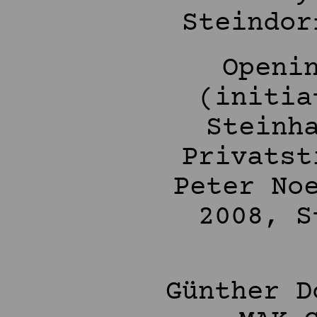
Steindor
Openi
(initia
Steinh
Privatst
Peter No
2008, S
Günther D